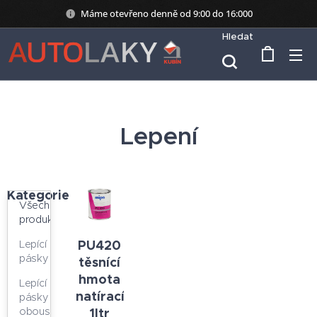
Máme otevřeno denně od 9:00 do 16:000
Hledat
Lepení
Kategorie
Všechny
produkty
PU420
Lepící
pásky
těsnící
hmota
Lepící
natírací
pásky
1ltr
oboustranné