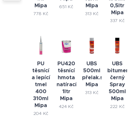
Mipa
MIpa
0,5ltr
651
Kč
Mipa
778
Kč
313
Kč
337
Kč
PU
PU420
UBS
UBS
těsnící
těsnící
500ml
bitumen
a lepící
hmota
přelak.sprej
černý
tmel
natírací
Mipa
Spray
400
1ltr
500ml
313
Kč
310ml
Mipa
Mipa
Mipa
424
Kč
222
Kč
204
Kč