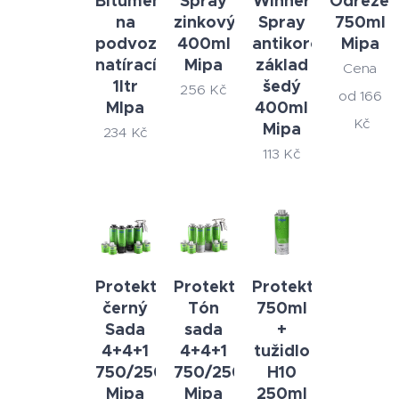
Bitumen
Spray
Winner
Odrezen
na
zinkový
Spray
750ml
podvozek
400ml
antikorozní
Mipa
natírací
Mipa
základ
Cena
1ltr
šedý
256
Kč
od
166
MIpa
400ml
Kč
Mipa
234
Kč
113
Kč
Protektor
Protektor
Protektor
černý
Tón
750ml
Sada
sada
+
4+4+1
4+4+1
tužidlo
750/250+UBS
750/250+UBS
H10
Mipa
Mipa
250ml