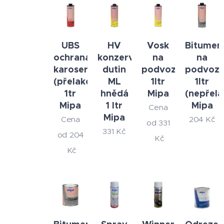
UBS
HV
Vosk
Bitumen
ochrana
konzervace
na
na
karoserií
dutin
podvozky
podvoz
(přelakovatelná)
ML
1ltr
1ltr
1tr
hnědá
Mipa
(nepřela
Mipa
1 ltr
Mipa
Cena
Mipa
Cena
204
Kč
od
331
331
Kč
od
204
Kč
Kč