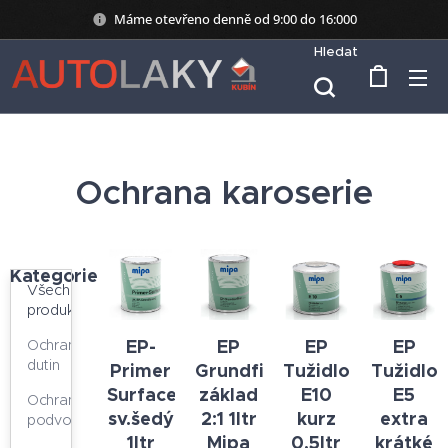
Máme otevřeno denně od 9:00 do 16:000
Hledat
Ochrana karoserie
Kategorie
Všechny
produkty
EP-
EP
EP
EP
Ochrana
dutin
Primer
Grundfiller
Tužidlo
Tužidlo
Surfacer
základ
E10
E5
Ochrana
sv.šedý
2:1 1ltr
kurz
extra
podvozků
1ltr
Mipa
0,5ltr
krátké