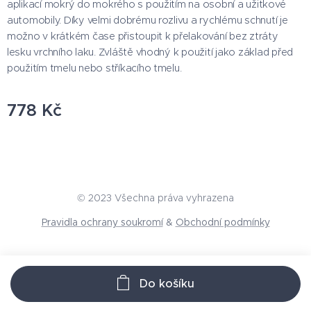
aplikací mokrý do mokrého s použitím na osobní a užitkové
automobily. Díky velmi dobrému rozlivu a rychlému schnutí je
možno v krátkém čase přistoupit k přelakování bez ztráty
lesku vrchního laku. Zvláště vhodný k použití jako základ před
použitím tmelu nebo stříkacího tmelu.
778
Kč
© 2023 Všechna práva vyhrazena
Pravidla ochrany soukromí
&
Obchodní podmínky
Do košíku