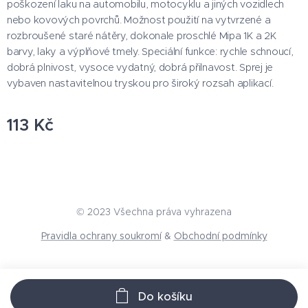
poškození laku na automobilu, motocyklu a jiných vozidlech
nebo kovových povrchů. Možnost použití na vytvrzené a
rozbroušené staré nátěry, dokonale proschlé Mipa 1K a 2K
barvy, laky a výplňové tmely. Speciální funkce: rychle schnoucí,
dobrá plnivost, vysoce vydatný, dobrá přilnavost. Sprej je
vybaven nastavitelnou tryskou pro široký rozsah aplikací.
113
Kč
© 2023 Všechna práva vyhrazena
Pravidla ochrany soukromí
&
Obchodní podmínky
Do košíku