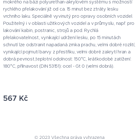
mokrého na bázi polyurethan-akrylovém systému s možností
rychlého přelakování již od ca. 15 minut bez ztráty lesku
vrchního laku. Speciálně vyvinutý pro opravy osobních vozidel.
Použitelný i v oblasti užitkových vozidel a v průmyslu, např. pro
lakování kabin, postranic, strojů a pod. Rychlá
přelakovatelnost, vynikající udržení lesku, po 15 minutách
schnutí lze odstranit napadaná zrnka prachu, velmi dobré rozlití,
vynikající pojmutí barvy z přestřiku, velmi dobré zakrytí hran a
dobrá pevnost,teplotní odolnost: 150°C, krátkodobé zatížení:
180°C, přilnavost (DIN 53151): ocel - Gt 0 (velmi dobrá).
567
Kč
© 2023 Všechna práva vyhrazena