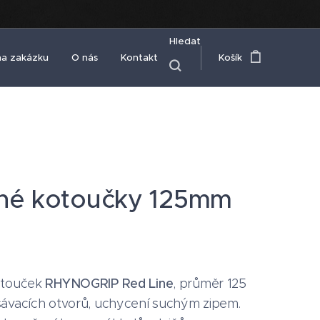
Hledat
na zakázku
O nás
Kontakt
Košík
né kotoučky 125mm
otouček
RHYNOGRIP
Red Line
, průměr 125
ávacích otvorů, uchycení suchým zipem.