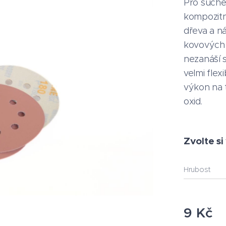
Pro suché 
kompozitn
dřeva a n
kovových 
nezanáší s
velmi flexi
výkon na 
oxid.
Zvolte si
Hrubost
9
Kč