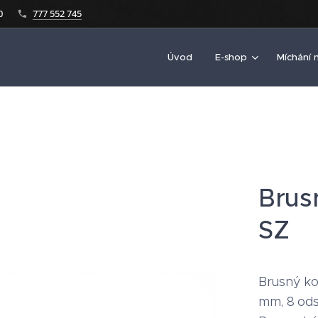
0
777 552 745
Úvod
E-shop
Míchání 
Brus
SZ
Brusný k
mm, 8 ods