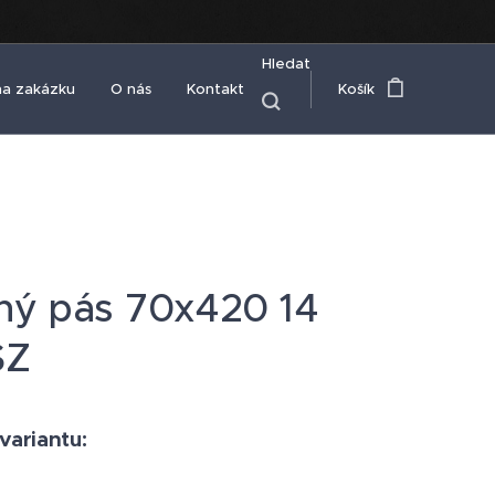
Hledat
na zakázku
O nás
Kontakt
Košík
ný pás 70x420 14
SZ
 variantu: