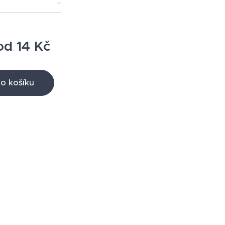
od
14
Kč
o košíku