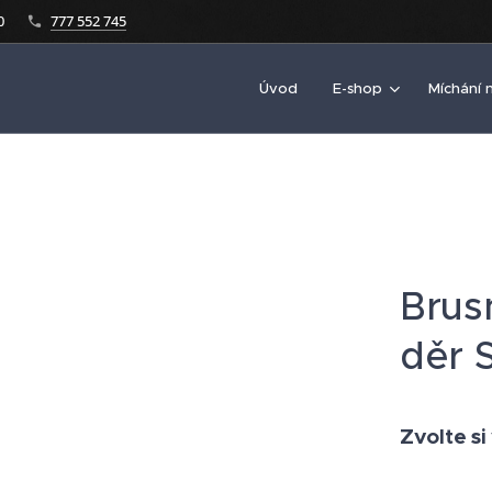
0
777 552 745
Úvod
E-shop
Míchání 
Brus
děr 
Zvolte si