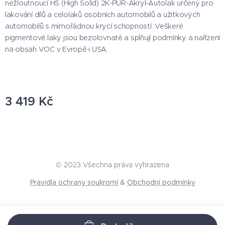
nežloutnoucí HS (High Solid) 2K-PUR-Akryl-Autolak určený pro
lakování dílů a celolaků osobních automobilů a užitkových
automobilů s mimořádnou krycí schopností. Veškeré
pigmentové laky jsou bezolovnaté a splňují podmínky a nařízení
na obsah VOC v Evropě i USA.
3 419
Kč
© 2023 Všechna práva vyhrazena
Pravidla ochrany soukromí
&
Obchodní podmínky