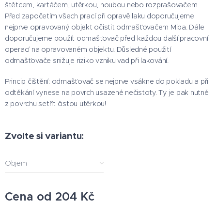
štětcem, kartáčem, utěrkou, houbou nebo rozprašovačem.
Před započetím všech prací při opravě laku doporučujeme
nejprve opravovaný objekt očistit odmašťovačem Mipa. Dále
doporučujeme použít odmašťovač před každou další pracovní
operací na opravovaném objektu. Důsledné použití
odmašťovače snižuje riziko vzniku vad při lakování.
Princip čištění: odmašťovač se nejprve vsákne do pokladu a při
odtěkání vynese na povrch usazené nečistoty. Ty je pak nutné
z povrchu setřít čistou utěrkou!
Zvolte si variantu:
Objem
Cena od
204
Kč