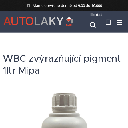
Máme otevřeno denně od 9:00 do 16:000
Hledat
WBC zvýrazňující pigment
1ltr Mipa