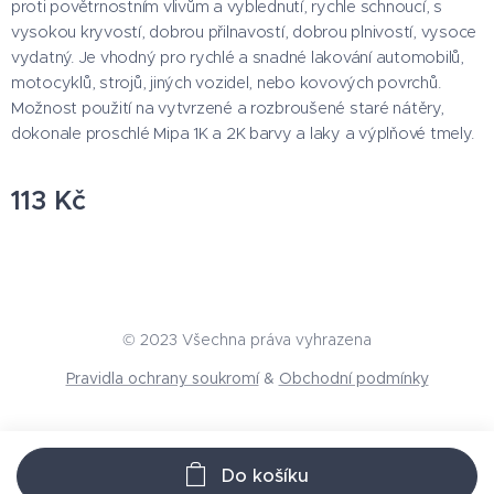
proti povětrnostním vlivům a vyblednutí, rychle schnoucí, s
vysokou kryvostí, dobrou přilnavostí, dobrou plnivostí, vysoce
vydatný. Je vhodný pro rychlé a snadné lakování automobilů,
motocyklů, strojů, jiných vozidel, nebo kovových povrchů.
Možnost použití na vytvrzené a rozbroušené staré nátěry,
dokonale proschlé Mipa 1K a 2K barvy a laky a výplňové tmely.
113
Kč
© 2023 Všechna práva vyhrazena
Pravidla ochrany soukromí
&
Obchodní podmínky
Do košíku