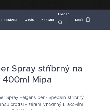
Hledat
na zakázku
O nás
Kontakt
Košík
er Spray stříbrný na
y 400ml Mipa
r Spray Felgensilber - Speciální stříbrný
ranou proti UV záření. Vhodnný k lakování