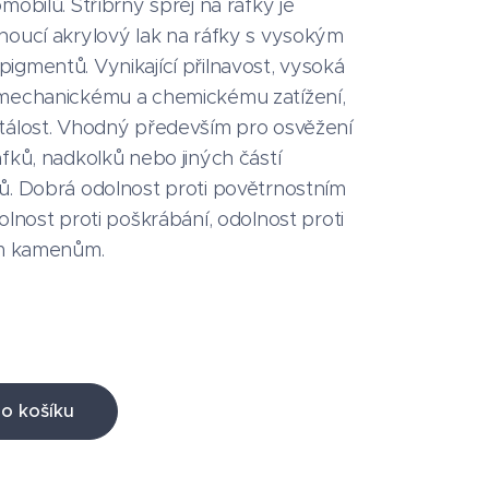
mobilů. Stříbrný sprej na ráfky je
noucí akrylový lak na ráfky s vysokým
igmentů. Vynikající přilnavost, vysoká
mechanickému a chemickému zatížení,
tálost. Vhodný především pro osvěžení
fků, nadkolků nebo jiných částí
ů. Dobrá odolnost proti povětrnostním
olnost proti poškrábání, odolnost proti
ím kamenům.
o košíku