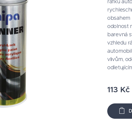
ráfků auto
rychlesch
obsahem p
odolnost 
barevná s
vzhledu rá
automobil
vlivům, od
odletujíc
113
Kč
D