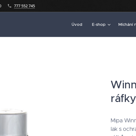
0
777 552 745
Úvod
E-shop
Míchání 
Winn
ráfk
Mipa Winne
lak s och