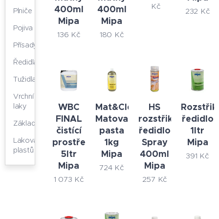
Kč
400ml
400ml
232
Kč
Plniče
Mipa
Mipa
Pojiva
136
Kč
180
Kč
Přísady
Ředidla
Tužidla
Vrchní
WBC
Mat&Clean
HS
Rozstřik
laky
FINAL
Matovací
rozstřikovací
ředidlo
Základy
čistící
pasta
ředidlo
1ltr
Lakování
prostředek
1kg
Spray
Mipa
plastů
5ltr
Mipa
400ml
391
Kč
Mipa
Mipa
724
Kč
1 073
Kč
257
Kč