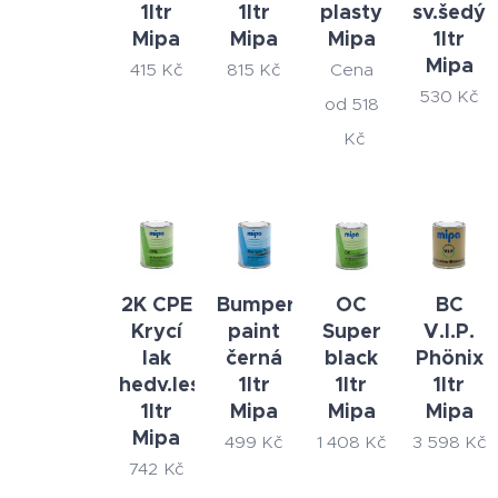
1ltr
1ltr
plasty
sv.šedý
Mipa
Mipa
Mipa
1ltr
Mipa
415
Kč
815
Kč
Cena
530
Kč
od
518
Kč
2K CPE
Bumper
OC
BC
Krycí
paint
Super
V.I.P.
lak
černá
black
Phönix
hedv.lesk
1ltr
1ltr
1ltr
1ltr
Mipa
Mipa
Mipa
Mipa
499
Kč
1 408
Kč
3 598
Kč
742
Kč