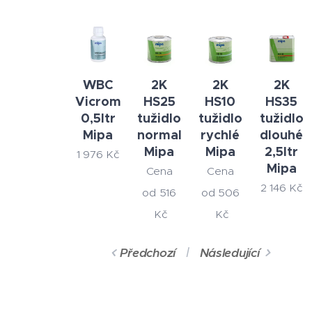
WBC
2K
2K
2K
Vicrom
HS25
HS10
HS35
0,5ltr
tužidlo
tužidlo
tužidlo
Mipa
normal
rychlé
dlouhé
Mipa
Mipa
2,5ltr
1 976
Kč
Mipa
Cena
Cena
2 146
Kč
od
516
od
506
Kč
Kč
Předchozí
Následující