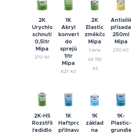
2K
1K
2K
Antisilik
Urychlovač
Akryl
Elastic
přísada
schnutí
konvertor
změkčovadlo
250ml
0,5ltr
do
Mipa
Mipa
Mipa
sprejů
Cena
250
Kč
1ltr
270
Kč
od
192
Mipa
Kč
627
Kč
2K-HS
1K
1K
1K-
Rozstřikovací
Haftpromoter
základ
Plastic-
ředidlo
přilnavač
na
grundierf