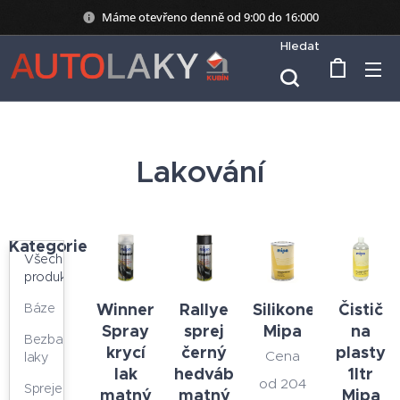
Máme otevřeno denně od 9:00 do 16:000
Hledat
Lakování
Kategorie
Všechny
produkty
Winner
Rallye
Silikonentferner
Čistič
Báze
Spray
sprej
Mipa
na
Bezbarvé
krycí
černý
plasty
Cena
laky
lak
hedvábně
1ltr
od
204
Spreje
matný
matný
Mipa