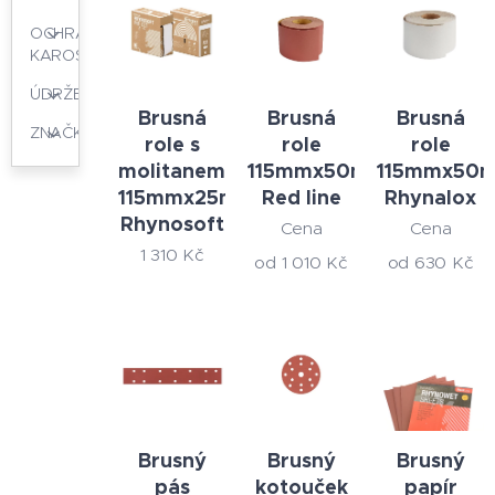
OCHRANA
KAROSERIÍ
ÚDRŽBA
Brusná
Brusná
Brusná
ZNAČKY
role s
role
role
molitanem
115mmx50m
115mmx50
115mmx25m
Red line
Rhynalox
Rhynosoft
Cena
Cena
1 310
Kč
od
1 010
Kč
od
630
Kč
Brusný
Brusný
Brusný
pás
kotouček
papír