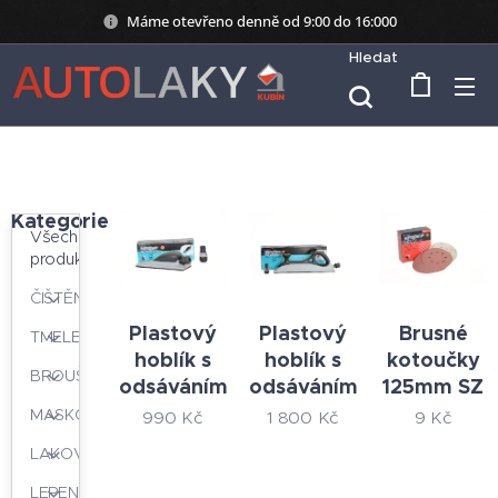
Máme otevřeno denně od 9:00 do 16:000
Hledat
Kategorie
Všechny
produkty
ČIŠTĚNÍ
Plastový
Plastový
Brusné
TMELENÍ
hoblík s
hoblík s
kotoučky
BROUŠENÍ
odsáváním
odsáváním
125mm SZ
MASKOVÁNÍ
990
Kč
1 800
Kč
9
Kč
LAKOVÁNÍ
LEPENÍ