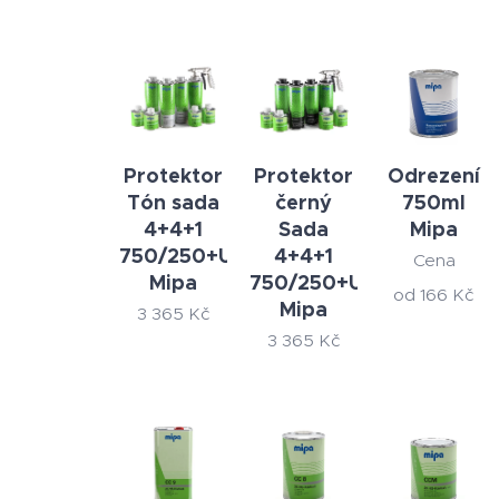
Protektor
Protektor
Odrezení
Tón sada
černý
750ml
4+4+1
Sada
Mipa
750/250+UBS
4+4+1
Cena
Mipa
750/250+UBS
od
166
Kč
Mipa
3 365
Kč
3 365
Kč