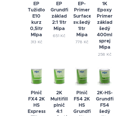
EP
EP
EP-
1K
Tužidlo
Grundfiller
Primer
Epoxy
E10
základ
Surfacer
Primer
kurz
2:1 1ltr
sv.šedý
základ
0,5ltr
Mipa
1ltr
šedý
MIpa
Mipa
400ml
651
Kč
sprej
313
Kč
778
Kč
Mipa
258
Kč
Plnič
2K
Plnič
2K-HS-
FX4 2K
Multifiller
F54 2K
Grundfil
HS
plnič
HS
F54
Express
4:1
Grundfiller
šedý