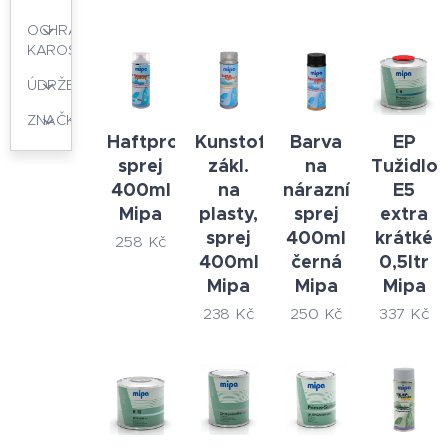
OCHRANA
KAROSERIÍ
ÚDRŽBA
ZNAČKY
Haftpromoter
Kunstoffspray
Barva
EP
sprej
zákl.
na
Tužidlo
400ml
na
nárazníky
E5
Mipa
plasty,
sprej
extra
sprej
400ml
krátké
258
Kč
400ml
černá
0,5ltr
Mipa
Mipa
Mipa
238
Kč
250
Kč
337
Kč