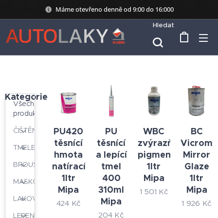
Máme otevřeno denně od 9:00 do 16:000
Hledat
Kategorie
Všechny
produkty
PU420
PU
WBC
BC
ČIŠTĚNÍ
těsnící
těsnící
zvýrazňující
Vicrom
TMELENÍ
hmota
a lepící
pigment
Mirror
BROUŠENÍ
natírací
tmel
1ltr
Glaze
1ltr
400
Mipa
1ltr
MASKOVÁNÍ
Mipa
310ml
Mipa
1 501
Kč
LAKOVÁNÍ
Mipa
424
Kč
1 926
Kč
204
Kč
LEPENÍ