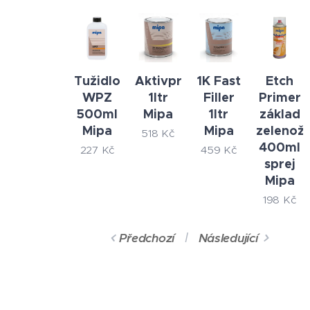
Tužidlo
Aktivprimer
1K Fast
Etch
WPZ
1ltr
Filler
Primer
500ml
Mipa
1ltr
základ
Mipa
Mipa
zelenožl
518
Kč
400ml
227
Kč
459
Kč
sprej
Mipa
198
Kč
Předchozí
Následující