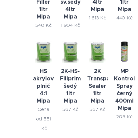
Filler
sv.šedý
4ltr
1ltr
1ltr
4ltr
Mipa
Mipa
Mipa
Mipa
1 613
Kč
440
Kč
540
Kč
1 904
Kč
HS
2K-HS-
2K
MP
akrylový
Fillprimer
Transparent
Kontroll
plnič
šedý
Sealer
Spray
4:1
1ltr
1ltr
černý
Mipa
Mipa
Mipa
400ml
Mipa
Cena
567
Kč
567
Kč
205
Kč
od
551
Kč